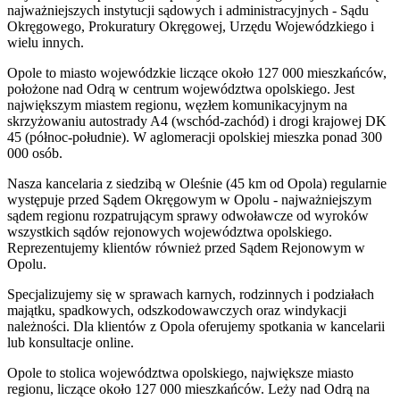
najważniejszych instytucji sądowych i administracyjnych - Sądu
Okręgowego, Prokuratury Okręgowej, Urzędu Wojewódzkiego i
wielu innych.
Opole to miasto wojewódzkie liczące około 127 000 mieszkańców,
położone nad Odrą w centrum województwa opolskiego. Jest
największym miastem regionu, węzłem komunikacyjnym na
skrzyżowaniu autostrady A4 (wschód-zachód) i drogi krajowej DK
45 (północ-południe). W aglomeracji opolskiej mieszka ponad 300
000 osób.
Nasza kancelaria z siedzibą w Oleśnie (45 km od Opola) regularnie
występuje przed Sądem Okręgowym w Opolu - najważniejszym
sądem regionu rozpatrującym sprawy odwoławcze od wyroków
wszystkich sądów rejonowych województwa opolskiego.
Reprezentujemy klientów również przed Sądem Rejonowym w
Opolu.
Specjalizujemy się w sprawach karnych, rodzinnych i podziałach
majątku, spadkowych, odszkodowawczych oraz windykacji
należności. Dla klientów z Opola oferujemy spotkania w kancelarii
lub konsultacje online.
Opole to stolica województwa opolskiego, największe miasto
regionu, liczące około 127 000 mieszkańców. Leży nad Odrą na