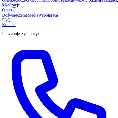
Olesno
Kluczbork
Lubliniec
Opole
Częstochowa
Dobrodzień
Praszka
Kr
lokalizacje
O nas
Doświadczenie
Media
Współpraca
FAQ
Kontakt
Potrzebujesz pomocy?