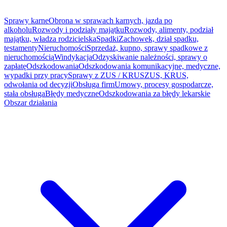
Sprawy karne
Obrona w sprawach karnych, jazda po
alkoholu
Rozwody i podziały majątku
Rozwody, alimenty, podział
majątku, władza rodzicielska
Spadki
Zachowek, dział spadku,
testamenty
Nieruchomości
Sprzedaż, kupno, sprawy spadkowe z
nieruchomością
Windykacja
Odzyskiwanie należności, sprawy o
zapłatę
Odszkodowania
Odszkodowania komunikacyjne, medyczne,
wypadki przy pracy
Sprawy z ZUS / KRUS
ZUS, KRUS,
odwołania od decyzji
Obsługa firm
Umowy, procesy gospodarcze,
stała obsługa
Błędy medyczne
Odszkodowania za błędy lekarskie
Obszar działania