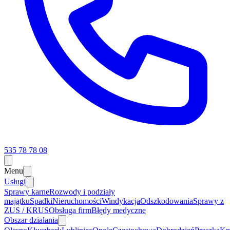
535 78 78 08
Menu
Usługi
Sprawy karne
Rozwody i podziały
majątku
Spadki
Nieruchomości
Windykacja
Odszkodowania
Sprawy z
ZUS / KRUS
Obsługa firm
Błędy medyczne
Obszar działania