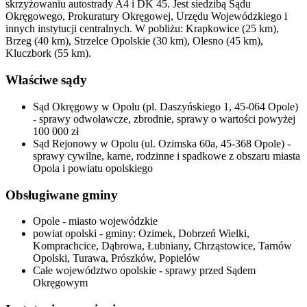
skrzyżowaniu autostrady A4 i DK 45. Jest siedzibą Sądu
Okręgowego, Prokuratury Okręgowej, Urzędu Wojewódzkiego i
innych instytucji centralnych. W pobliżu: Krapkowice (25 km),
Brzeg (40 km), Strzelce Opolskie (30 km), Olesno (45 km),
Kluczbork (55 km).
Właściwe sądy
Sąd Okręgowy w Opolu (pl. Daszyńskiego 1, 45-064 Opole)
- sprawy odwoławcze, zbrodnie, sprawy o wartości powyżej
100 000 zł
Sąd Rejonowy w Opolu (ul. Ozimska 60a, 45-368 Opole) -
sprawy cywilne, karne, rodzinne i spadkowe z obszaru miasta
Opola i powiatu opolskiego
Obsługiwane gminy
Opole - miasto wojewódzkie
powiat opolski - gminy: Ozimek, Dobrzeń Wielki,
Komprachcice, Dąbrowa, Łubniany, Chrząstowice, Tarnów
Opolski, Turawa, Prószków, Popielów
Całe województwo opolskie - sprawy przed Sądem
Okręgowym