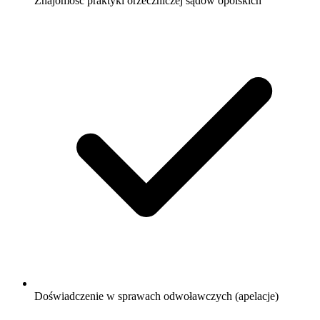
Znajomość praktyki orzeczniczej sądów opolskich
Doświadczenie w sprawach odwoławczych (apelacje)