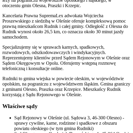
leży na pograniczu województw opolskiego i śląskiego, w
otoczeniu gmin Olesna, Praszki i Krzepic.
Kancelaria Prawna SupremaLex adwokata Wojciecha
Proszewskiego z siedzibą w Oleśnie oferuje kompleksową pomoc
prawną mieszkańcom Rudnik i całej gminy. Odległość z Olesna do
Rudnik wynosi około 26,5 km, co oznacza około 30 minut jazdy
samochodem.
Specjalizujemy się w sprawach karnych, spadkowych,
rozwodowych, odszkodowawczych i windykacyjnych.
Reprezentujemy klientów przed Sądem Rejonowym w Oleśnie oraz
Sądem Okręgowym w Opolu. Oferujemy wstępną rozmowę
telefoniczną i konsultacje online.
Rudniki to gmina wiejska w powiecie oleskim, w województwie
opolskim, na pograniczu z województwem śląskim. Gmina graniczy
z gminami Olesno, Praszka oraz Krzepice. Mieszkańcy Rudnik
korzystają z Sądu Rejonowego w Oleśnie.
Właściwe sądy
Sąd Rejonowy w Oleśnie (ul. Sądowa 3, 46-300 Olesno) -
sprawy cywilne, karne, rodzinne i spadkowe z obszaru
powiatu oleskiego (w tym gmina Rudniki)