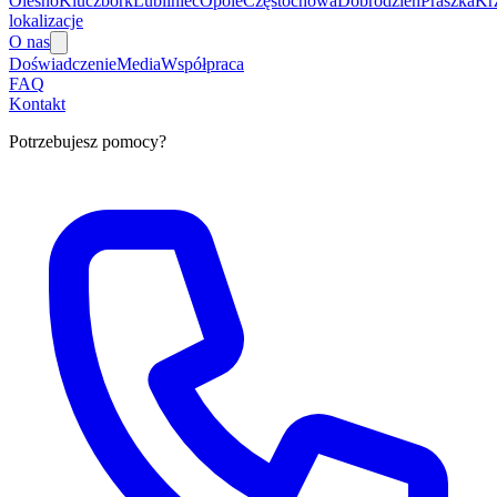
Olesno
Kluczbork
Lubliniec
Opole
Częstochowa
Dobrodzień
Praszka
Kr
lokalizacje
O nas
Doświadczenie
Media
Współpraca
FAQ
Kontakt
Potrzebujesz pomocy?