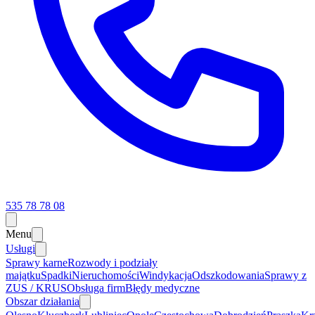
535 78 78 08
Menu
Usługi
Sprawy karne
Rozwody i podziały
majątku
Spadki
Nieruchomości
Windykacja
Odszkodowania
Sprawy z
ZUS / KRUS
Obsługa firm
Błędy medyczne
Obszar działania