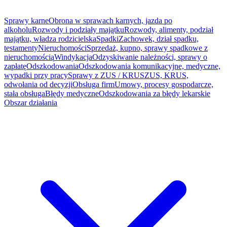
Sprawy karne
Obrona w sprawach karnych, jazda po
alkoholu
Rozwody i podziały majątku
Rozwody, alimenty, podział
majątku, władza rodzicielska
Spadki
Zachowek, dział spadku,
testamenty
Nieruchomości
Sprzedaż, kupno, sprawy spadkowe z
nieruchomością
Windykacja
Odzyskiwanie należności, sprawy o
zapłatę
Odszkodowania
Odszkodowania komunikacyjne, medyczne,
wypadki przy pracy
Sprawy z ZUS / KRUS
ZUS, KRUS,
odwołania od decyzji
Obsługa firm
Umowy, procesy gospodarcze,
stała obsługa
Błędy medyczne
Odszkodowania za błędy lekarskie
Obszar działania