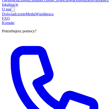
Olesno
Kluczbork
Lubliniec
Opole
Częstochowa
Dobrodzień
Praszka
Kr
lokalizacje
O nas
Doświadczenie
Media
Współpraca
FAQ
Kontakt
Potrzebujesz pomocy?