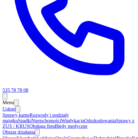
535 78 78 08
Menu
Usługi
Sprawy karne
Rozwody i podziały
majątku
Spadki
Nieruchomości
Windykacja
Odszkodowania
Sprawy z
ZUS / KRUS
Obsługa firm
Błędy medyczne
Obszar działania