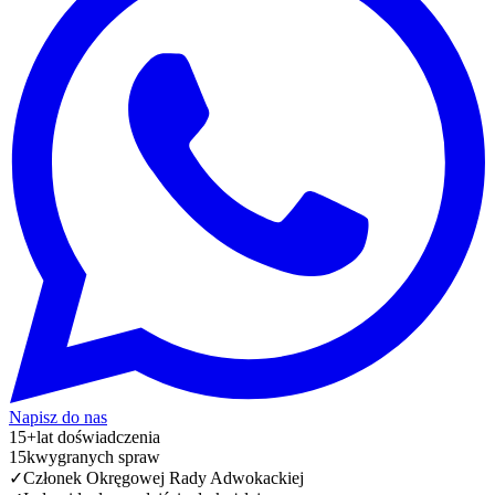
Napisz do nas
15+
lat doświadczenia
15k
wygranych spraw
✓
Członek Okręgowej Rady Adwokackiej