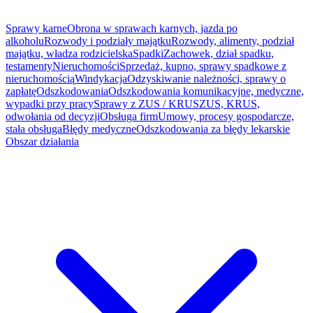
Sprawy karne
Obrona w sprawach karnych, jazda po
alkoholu
Rozwody i podziały majątku
Rozwody, alimenty, podział
majątku, władza rodzicielska
Spadki
Zachowek, dział spadku,
testamenty
Nieruchomości
Sprzedaż, kupno, sprawy spadkowe z
nieruchomością
Windykacja
Odzyskiwanie należności, sprawy o
zapłatę
Odszkodowania
Odszkodowania komunikacyjne, medyczne,
wypadki przy pracy
Sprawy z ZUS / KRUS
ZUS, KRUS,
odwołania od decyzji
Obsługa firm
Umowy, procesy gospodarcze,
stała obsługa
Błędy medyczne
Odszkodowania za błędy lekarskie
Obszar działania