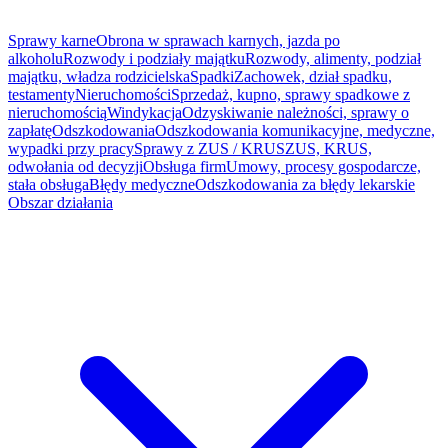
Sprawy karne
Obrona w sprawach karnych, jazda po
alkoholu
Rozwody i podziały majątku
Rozwody, alimenty, podział
majątku, władza rodzicielska
Spadki
Zachowek, dział spadku,
testamenty
Nieruchomości
Sprzedaż, kupno, sprawy spadkowe z
nieruchomością
Windykacja
Odzyskiwanie należności, sprawy o
zapłatę
Odszkodowania
Odszkodowania komunikacyjne, medyczne,
wypadki przy pracy
Sprawy z ZUS / KRUS
ZUS, KRUS,
odwołania od decyzji
Obsługa firm
Umowy, procesy gospodarcze,
stała obsługa
Błędy medyczne
Odszkodowania za błędy lekarskie
Obszar działania