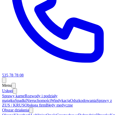
535 78 78 08
Menu
Usługi
Sprawy karne
Rozwody i podziały
majątku
Spadki
Nieruchomości
Windykacja
Odszkodowania
Sprawy z
ZUS / KRUS
Obsługa firm
Błędy medyczne
Obszar działania