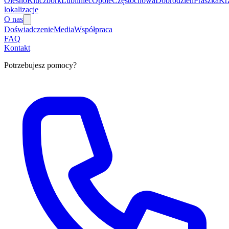
Olesno
Kluczbork
Lubliniec
Opole
Częstochowa
Dobrodzień
Praszka
Kr
lokalizacje
O nas
Doświadczenie
Media
Współpraca
FAQ
Kontakt
Potrzebujesz pomocy?