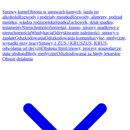
Sprawy karne
Obrona w sprawach karnych, jazda po
alkoholu
Rozwody i podziały majątku
Rozwody, alimenty, podział
majątku, władza rodzicielska
Spadki
Zachowek, dział spadku,
testamenty
Nieruchomości
Sprzedaż, kupno, sprawy spadkowe z
nieruchomością
Windykacja
Odzyskiwanie należności, sprawy o
zapłatę
Odszkodowania
Odszkodowania komunikacyjne, medyczne,
wypadki przy pracy
Sprawy z ZUS / KRUS
ZUS, KRUS,
odwołania od decyzji
Obsługa firm
Umowy, procesy gospodarcze,
stała obsługa
Błędy medyczne
Odszkodowania za błędy lekarskie
Obszar działania