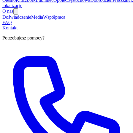
Olesno
Kluczbork
Lubliniec
Opole
Częstochowa
Dobrodzień
Praszka
Kr
lokalizacje
O nas
Doświadczenie
Media
Współpraca
FAQ
Kontakt
Potrzebujesz pomocy?