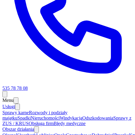
535 78 78 08
Menu
Usługi
Sprawy karne
Rozwody i podziały
majątku
Spadki
Nieruchomości
Windykacja
Odszkodowania
Sprawy z
ZUS / KRUS
Obsługa firm
Błędy medyczne
Obszar działania