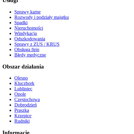
Usługi
Sprawy karne
Rozwody i podziały majątku
Spadki
Nieruchomości
Windykacja
Odszkodowania
Sprawy z ZUS / KRUS
Obsługa firm
Błędy medyczne
Obszar działania
Olesno
Kluczbork
Lubliniec
Opole
Częstochowa
Dobrodzień
Praszka
Krzepice
Rudniki
Informacje