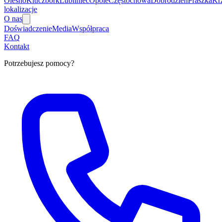
Olesno
Kluczbork
Lubliniec
Opole
Częstochowa
Dobrodzień
Praszka
Kr
lokalizacje
O nas
Doświadczenie
Media
Współpraca
FAQ
Kontakt
Potrzebujesz pomocy?