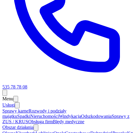
535 78 78 08
Menu
Usługi
Sprawy karne
Rozwody i podziały
majątku
Spadki
Nieruchomości
Windykacja
Odszkodowania
Sprawy z
ZUS / KRUS
Obsługa firm
Błędy medyczne
Obszar działania