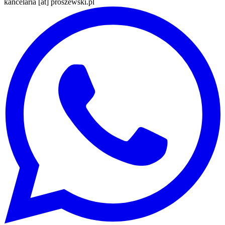
kancelaria [at] proszewski.pl