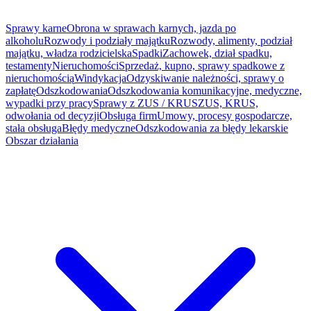
Sprawy karne
Obrona w sprawach karnych, jazda po
alkoholu
Rozwody i podziały majątku
Rozwody, alimenty, podział
majątku, władza rodzicielska
Spadki
Zachowek, dział spadku,
testamenty
Nieruchomości
Sprzedaż, kupno, sprawy spadkowe z
nieruchomością
Windykacja
Odzyskiwanie należności, sprawy o
zapłatę
Odszkodowania
Odszkodowania komunikacyjne, medyczne,
wypadki przy pracy
Sprawy z ZUS / KRUS
ZUS, KRUS,
odwołania od decyzji
Obsługa firm
Umowy, procesy gospodarcze,
stała obsługa
Błędy medyczne
Odszkodowania za błędy lekarskie
Obszar działania