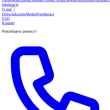
Olesno
Kluczbork
Lubliniec
Opole
Częstochowa
Dobrodzień
Praszka
Kr
lokalizacje
O nas
Doświadczenie
Media
Współpraca
FAQ
Kontakt
Potrzebujesz pomocy?