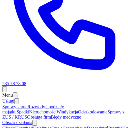
535 78 78 08
Menu
Usługi
Sprawy karne
Rozwody i podziały
majątku
Spadki
Nieruchomości
Windykacja
Odszkodowania
Sprawy z
ZUS / KRUS
Obsługa firm
Błędy medyczne
Obszar działania