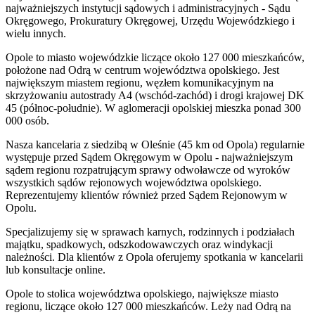
najważniejszych instytucji sądowych i administracyjnych - Sądu
Okręgowego, Prokuratury Okręgowej, Urzędu Wojewódzkiego i
wielu innych.
Opole to miasto wojewódzkie liczące około 127 000 mieszkańców,
położone nad Odrą w centrum województwa opolskiego. Jest
największym miastem regionu, węzłem komunikacyjnym na
skrzyżowaniu autostrady A4 (wschód-zachód) i drogi krajowej DK
45 (północ-południe). W aglomeracji opolskiej mieszka ponad 300
000 osób.
Nasza kancelaria z siedzibą w Oleśnie (45 km od Opola) regularnie
występuje przed Sądem Okręgowym w Opolu - najważniejszym
sądem regionu rozpatrującym sprawy odwoławcze od wyroków
wszystkich sądów rejonowych województwa opolskiego.
Reprezentujemy klientów również przed Sądem Rejonowym w
Opolu.
Specjalizujemy się w sprawach karnych, rodzinnych i podziałach
majątku, spadkowych, odszkodowawczych oraz windykacji
należności. Dla klientów z Opola oferujemy spotkania w kancelarii
lub konsultacje online.
Opole to stolica województwa opolskiego, największe miasto
regionu, liczące około 127 000 mieszkańców. Leży nad Odrą na