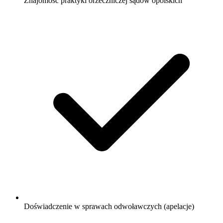
Znajomość praktyki orzeczniczej sądów opolskich
Doświadczenie w sprawach odwoławczych (apelacje)