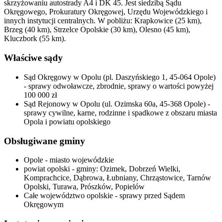
skrzyżowaniu autostrady A4 i DK 45. Jest siedzibą Sądu
Okręgowego, Prokuratury Okręgowej, Urzędu Wojewódzkiego i
innych instytucji centralnych. W pobliżu: Krapkowice (25 km),
Brzeg (40 km), Strzelce Opolskie (30 km), Olesno (45 km),
Kluczbork (55 km).
Właściwe sądy
Sąd Okręgowy w Opolu (pl. Daszyńskiego 1, 45-064 Opole)
- sprawy odwoławcze, zbrodnie, sprawy o wartości powyżej
100 000 zł
Sąd Rejonowy w Opolu (ul. Ozimska 60a, 45-368 Opole) -
sprawy cywilne, karne, rodzinne i spadkowe z obszaru miasta
Opola i powiatu opolskiego
Obsługiwane gminy
Opole - miasto wojewódzkie
powiat opolski - gminy: Ozimek, Dobrzeń Wielki,
Komprachcice, Dąbrowa, Łubniany, Chrząstowice, Tarnów
Opolski, Turawa, Prószków, Popielów
Całe województwo opolskie - sprawy przed Sądem
Okręgowym