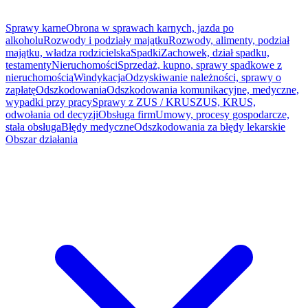
Sprawy karne
Obrona w sprawach karnych, jazda po
alkoholu
Rozwody i podziały majątku
Rozwody, alimenty, podział
majątku, władza rodzicielska
Spadki
Zachowek, dział spadku,
testamenty
Nieruchomości
Sprzedaż, kupno, sprawy spadkowe z
nieruchomością
Windykacja
Odzyskiwanie należności, sprawy o
zapłatę
Odszkodowania
Odszkodowania komunikacyjne, medyczne,
wypadki przy pracy
Sprawy z ZUS / KRUS
ZUS, KRUS,
odwołania od decyzji
Obsługa firm
Umowy, procesy gospodarcze,
stała obsługa
Błędy medyczne
Odszkodowania za błędy lekarskie
Obszar działania