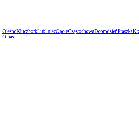
Olesno
Kluczbork
Lubliniec
Opole
Częstochowa
Dobrodzień
Praszka
Kr
O nas