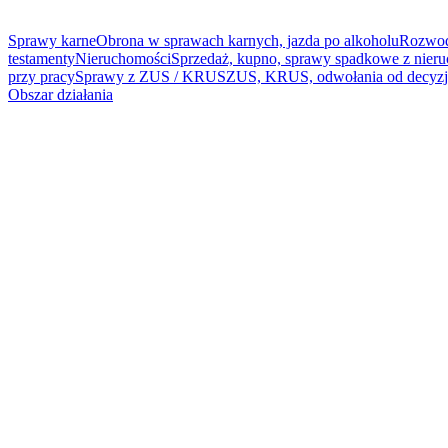
Sprawy karne
Obrona w sprawach karnych, jazda po alkoholu
Rozwody
testamenty
Nieruchomości
Sprzedaż, kupno, sprawy spadkowe z nier
przy pracy
Sprawy z ZUS / KRUS
ZUS, KRUS, odwołania od decyzj
Obszar działania