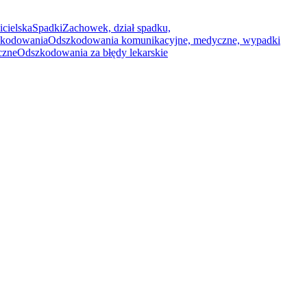
icielska
Spadki
Zachowek, dział spadku,
kodowania
Odszkodowania komunikacyjne, medyczne, wypadki
czne
Odszkodowania za błędy lekarskie