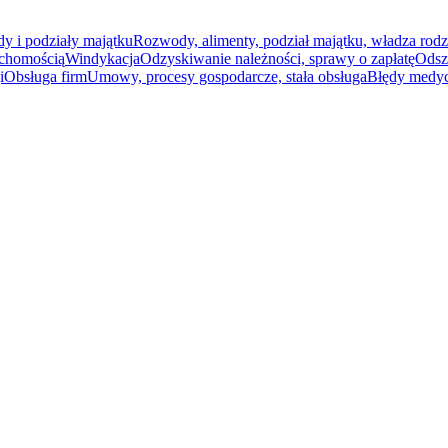
 i podziały majątku
Rozwody, alimenty, podział majątku, władza rodz
uchomością
Windykacja
Odzyskiwanie należności, sprawy o zapłatę
Odsz
i
Obsługa firm
Umowy, procesy gospodarcze, stała obsługa
Błędy medy