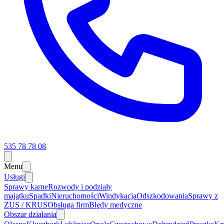
535 78 78 08
Menu
Usługi
Sprawy karne
Rozwody i podziały
majątku
Spadki
Nieruchomości
Windykacja
Odszkodowania
Sprawy z
ZUS / KRUS
Obsługa firm
Błędy medyczne
Obszar działania