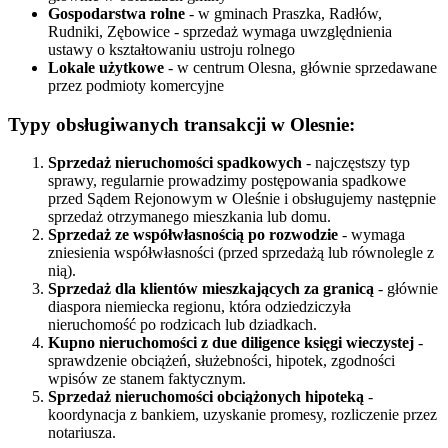
Gospodarstwa rolne
- w gminach Praszka, Radłów,
Rudniki, Zębowice - sprzedaż wymaga uwzględnienia
ustawy o kształtowaniu ustroju rolnego
Lokale użytkowe
- w centrum Olesna, głównie sprzedawane
przez podmioty komercyjne
Typy obsługiwanych transakcji w Olesnie:
Sprzedaż nieruchomości spadkowych
- najczęstszy typ
sprawy, regularnie prowadzimy postępowania spadkowe
przed Sądem Rejonowym w Oleśnie i obsługujemy następnie
sprzedaż otrzymanego mieszkania lub domu.
Sprzedaż ze współwłasnością po rozwodzie
- wymaga
zniesienia współwłasności (przed sprzedażą lub równolegle z
nią).
Sprzedaż dla klientów mieszkających za granicą
- głównie
diaspora niemiecka regionu, która odziedziczyła
nieruchomość po rodzicach lub dziadkach.
Kupno nieruchomości z due diligence księgi wieczystej
-
sprawdzenie obciążeń, służebności, hipotek, zgodności
wpisów ze stanem faktycznym.
Sprzedaż nieruchomości obciążonych hipoteką
-
koordynacja z bankiem, uzyskanie promesy, rozliczenie przez
notariusza.