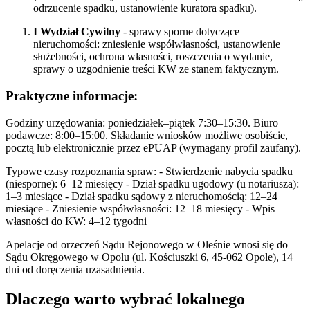
odrzucenie spadku, ustanowienie kuratora spadku).
I Wydział Cywilny
- sprawy sporne dotyczące
nieruchomości: zniesienie współwłasności, ustanowienie
służebności, ochrona własności, roszczenia o wydanie,
sprawy o uzgodnienie treści KW ze stanem faktycznym.
Praktyczne informacje:
Godziny urzędowania: poniedziałek–piątek 7:30–15:30. Biuro
podawcze: 8:00–15:00. Składanie wniosków możliwe osobiście,
pocztą lub elektronicznie przez ePUAP (wymagany profil zaufany).
Typowe czasy rozpoznania spraw: - Stwierdzenie nabycia spadku
(niesporne): 6–12 miesięcy - Dział spadku ugodowy (u notariusza):
1–3 miesiące - Dział spadku sądowy z nieruchomością: 12–24
miesiące - Zniesienie współwłasności: 12–18 miesięcy - Wpis
własności do KW: 4–12 tygodni
Apelacje od orzeczeń Sądu Rejonowego w Oleśnie wnosi się do
Sądu Okręgowego w Opolu (ul. Kościuszki 6, 45-062 Opole), 14
dni od doręczenia uzasadnienia.
Dlaczego warto wybrać lokalnego