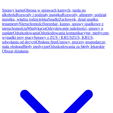
Sprawy karne
Obrona w sprawach karnych, jazda po
alkoholu
Rozwody i podziały majątku
Rozwody, alimenty, podział
majątku, władza rodzicielska
Spadki
Zachowek, dział spadku,
testamenty
Nieruchomości
Sprzedaż, kupno, sprawy spadkowe z
nieruchomością
Windykacja
Odzyskiwanie należności, sprawy o
zapłatę
Odszkodowania
Odszkodowania komunikacyjne, medyczne,
wypadki przy pracy
Sprawy z ZUS / KRUS
ZUS, KRUS,
odwołania od decyzji
Obsługa firm
Umowy, procesy gospodarcze,
stała obsługa
Błędy medyczne
Odszkodowania za błędy lekarskie
Obszar działania