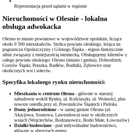
Reprezentacja przed sądami w regionie
Nieruchomości w Olesnie - lokalna
obsługa adwokacka
Olesno to miasto powiatowe w województwie opolskim, liczące
około 9 500 mieszkańców. Stolica powiatu oleskiego, leżąca na
pograniczu Opolszczyzny i Górnego Śląska - region historycznie
silnie związany z mniejszością niemiecką. Obsługujemy klientów z
całego powiatu oleskiego: Olesno (miasto i gmina), Dobrodzień,
Gorzów Śląski, Praszka, Radłów, Rudniki, Zębowice oraz
okolicznych wsi i sołectw.
Specyfika lokalnego rynku nieruchomości:
Mieszkania w centrum Olesna
- głównie w starszej
zabudowie wokół Rynku, ul. Kościuszki, ul. Wolności, plus
nowsze osiedla przy ul. Powstańców Śląskich i Pieloka
Domy jednorodzinne
- w samej gminie Olesno (ul.
Akacjowa, Sosnowa, Lawendowa) oraz w okolicznych
wsiach (Wojciechów, Bodzanowice, Borki Małe, Łowoszów)
Działki budowlane
- pod indywidualne budownictwo,
głównie w obrzeżach gminy