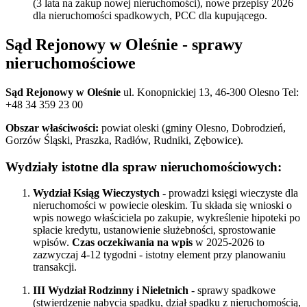
(3 lata na zakup nowej nieruchomości), nowe przepisy 2026
dla nieruchomości spadkowych, PCC dla kupującego.
Sąd Rejonowy w Oleśnie - sprawy
nieruchomościowe
Sąd Rejonowy w Oleśnie
ul. Konopnickiej 13, 46-300 Olesno Tel:
+48 34 359 23 00
Obszar właściwości:
powiat oleski (gminy Olesno, Dobrodzień,
Gorzów Śląski, Praszka, Radłów, Rudniki, Zębowice).
Wydziały istotne dla spraw nieruchomościowych:
Wydział Ksiąg Wieczystych
- prowadzi księgi wieczyste dla
nieruchomości w powiecie oleskim. Tu składa się wnioski o
wpis nowego właściciela po zakupie, wykreślenie hipoteki po
spłacie kredytu, ustanowienie służebności, sprostowanie
wpisów.
Czas oczekiwania na wpis
w 2025-2026 to
zazwyczaj 4-12 tygodni - istotny element przy planowaniu
transakcji.
III Wydział Rodzinny i Nieletnich
- sprawy spadkowe
(stwierdzenie nabycia spadku, dział spadku z nieruchomością,