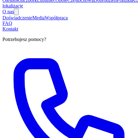
Olesno
Kluczbork
Lubliniec
Opole
Częstochowa
Dobrodzień
Praszka
Kr
lokalizacje
O nas
Doświadczenie
Media
Współpraca
FAQ
Kontakt
Potrzebujesz pomocy?